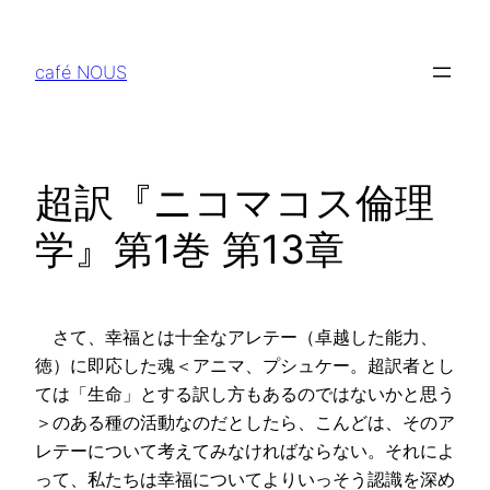
内
容
café NOUS
を
ス
キ
ッ
超訳『ニコマコス倫理
プ
学』第1巻 第13章
さて、幸福とは十全なアレテー（卓越した能力、
徳）に即応した魂＜アニマ、プシュケー。超訳者とし
ては「生命」とする訳し方もあるのではないかと思う
＞のある種の活動なのだとしたら、こんどは、そのア
レテーについて考えてみなければならない。それによ
って、私たちは幸福についてよりいっそう認識を深め