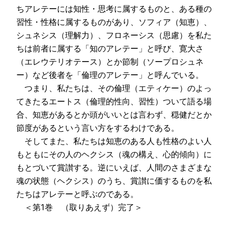
ちアレテーには知性・思考に属するものと、ある種の
習性・性格に属するものがあり、ソフィア（知恵）、
シュネシス（理解力）、フロネーシス（思慮）を私た
ちは前者に属する「知のアレテー」と呼び、寛大さ
（エレウテリオテース）とか節制（ソープロシュネ
ー）など後者を「倫理のアレテー」と呼んでいる。
つまり、私たちは、その倫理（エティケー）のよっ
てきたるエートス（倫理的性向、習性）ついて語る場
合、知恵があるとか頭がいいとは言わず、穏健だとか
節度があるという言い方をするわけである。
そしてまた、私たちは知恵のある人も性格のよい人
もともにその人のヘクシス（魂の構え、心的傾向）に
もとづいて賞讃する。逆にいえば、人間のさまざまな
魂の状態（ヘクシス）のうち、賞讃に価するものを私
たちはアレテーと呼ぶのである。
＜第1巻 （取りあえず）完了＞