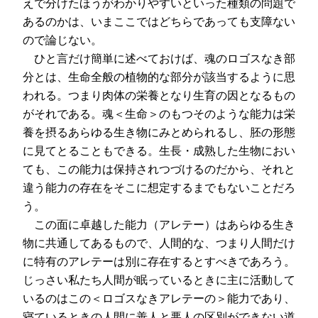
えで分けたほうがわかりやすいといった種類の問題で
あるのかは、いまここではどちらであっても支障ない
ので論じない。
ひと言だけ簡単に述べておけば、魂のロゴスなき部
分とは、生命全般の植物的な部分が該当するように思
われる。つまり肉体の栄養となり生育の因となるもの
がそれである。魂＜生命＞のもつそのような能力は栄
養を摂るあらゆる生き物にみとめられるし、胚の形態
に見てとることもできる。生長・成熟した生物におい
ても、この能力は保持されつづけるのだから、それと
違う能力の存在をそこに想定するまでもないことだろ
う。
この面に卓越した能力（アレテー）はあらゆる生き
物に共通してあるもので、人間的な、つまり人間だけ
に特有のアレテーは別に存在するとすべきであろう。
じっさい私たち人間が眠っているときに主に活動して
いるのはこの＜ロゴスなきアレテーの＞能力であり、
寝ているときの人間に善人と悪人の区別ができない道