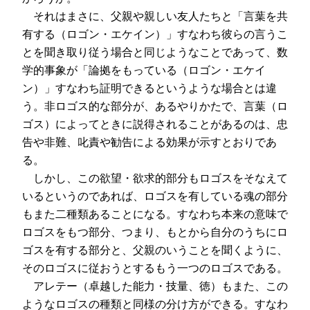
それはまさに、父親や親しい友人たちと「言葉を共
有する（ロゴン・エケイン）」すなわち彼らの言うこ
とを聞き取り従う場合と同じようなことであって、数
学的事象が「論拠をもっている（ロゴン・エケイ
ン）」すなわち証明できるというような場合とは違
う。非ロゴス的な部分が、あるやりかたで、言葉（ロ
ゴス）によってときに説得されることがあるのは、忠
告や非難、叱責や勧告による効果が示すとおりであ
る。
しかし、この欲望・欲求的部分もロゴスをそなえて
いるというのであれば、ロゴスを有している魂の部分
もまた二種類あることになる。すなわち本来の意味で
ロゴスをもつ部分、つまり、もとから自分のうちにロ
ゴスを有する部分と、父親のいうことを聞くように、
そのロゴスに従おうとするもう一つのロゴスである。
アレテー（卓越した能力・技量、徳）もまた、この
ようなロゴスの種類と同様の分け方ができる。すなわ