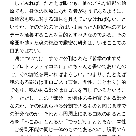
してみれば、たとえば眼でも、他のどんな細部の治
療でも、身体の医療にあたる者がそうであるように、
政治家も魂に関する知見を具えていなければない、と
いうか、そのための研究はいま言った人間の魂のアレ
テーを涵養することを目的とすべきなのである。その
範囲を越えた魂の精緻で厳密な研究は、いまここでの
目的ではない。
魂については、すでに公刊された『哲学のすすめ
（プロトレプティコス）』にちゃんと書いておいたの
で、その論述を用いればよろしい。つまり、たとえば
魂のある部分は非ロゴス（言葉、理性、ことわり）的
であり、魂のある部分はロゴスを有しているというこ
と。ただし、この「部分」が身体の各器官である部分
なのか、その他あらゆる分割できるものと同じ意味で
の部分なのか、それとも円周上にある曲線のあるとこ
ろを「へこみ」ととるか「でっぱり」ととるか、本性
上は分割不能の同じ一体のものであるのに、説明のう