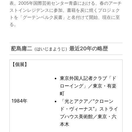
表。2005年国際芸術センター青森における、春のアーチ
ストインレジデンスに参加。書籍を炭に焼くプロジェク
トを「グーテンベルク炭書」と名付けて開始、現在に至
る。
蓜島庸二
最近20年の略歴
（はいじまようじ）
【個展】
東京外国人記者クラブ「ド
ローイング」／東京・有楽
町
1984年
「光とアクア／”クローン
ド・ヴィーナス”』ストライ
プハウス美術館／東京・六
本木