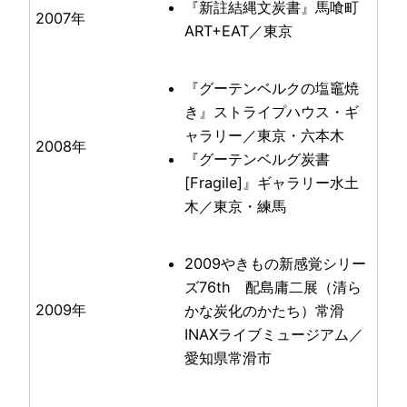
『新註結縄文炭書』馬喰町
2007年
ART+EAT／東京
『グーテンベルクの塩竈焼
き』ストライプハウス・ギ
ャラリー／東京・六本木
2008年
『グーテンベルグ炭書
[Fragile]』ギャラリー水土
木／東京・練馬
2009やきもの新感覚シリー
ズ76th 配島庸二展（清ら
2009年
かな炭化のかたち）常滑
INAXライブミュージアム／
愛知県常滑市