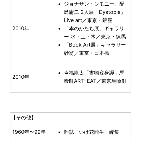
ジョナサン・シモニー、配
島庸二 2人展「Dystopia」
Live art／東京・銀座
2010年
「本のかたち展」ギャラリ
ー 水・土・木／東京・練馬
「Book Art展」ギャラリー
砂翁／東京・日本橋
今福龍太「書物変身譚」馬
2010年
喰町ART+EAT／東京馬喰町
【その他】
1960年〜99年
雑誌「いけ花龍生」編集