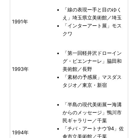
「線の表現ー手と目のゆく
え」埼玉県立美術館／埼玉
1991年
「インターアート展」モス
クワ
「第一回軽井沢ドローイン
グ・ビエンナーレ」脇田和
1993年
美術館／長野
「素材の予感展」マスダス
タジオ／東京・新宿
「半島の現代美術展ー海溝
からのメッセージ」鴨川市
民ギャラリー／千葉
「チバ・アートナウ’94」佐
1994年
倉市立美術館／千葉