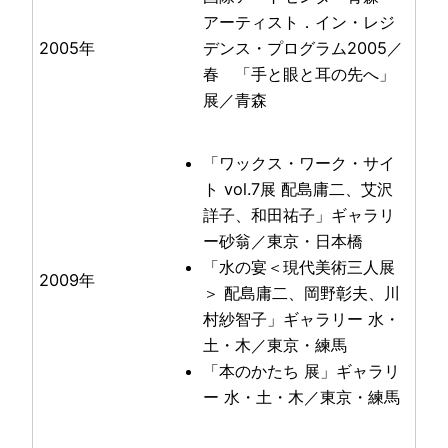
アーティスト．イン・レジ
2005年
デンス・プログラム2005／
春 「手と眼と耳の先へ」
展／青森
「ワックス・ワーク・サイ
ト vol.7展 配島庸二、艾沢
詳子、和田祐子」ギャラリ
ー砂翁／東京・日本橋
「水の宴＜現代美術三人展
2009年
＞ 配島庸二、岡野彰夫、川
村紗智子」ギャラリー 水・
土・木／東京・練馬
「本のかたち 展」ギャラリ
ー 水・土・木／東京・練馬