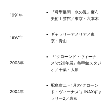
『母型展開ー水の翼』麻布
1991年
美術工芸館／東京・六本木
ギャラリーアメリア／東
1997年
京・青山
『”クローンド・ヴィーナ
2003年
ス”の20年展』亀甲館スタジ
オ／千葉・大原
配島庸二＝1月の”クローン
2004年
ド・ヴィーナス”』INAXギャ
ラリー2／東京