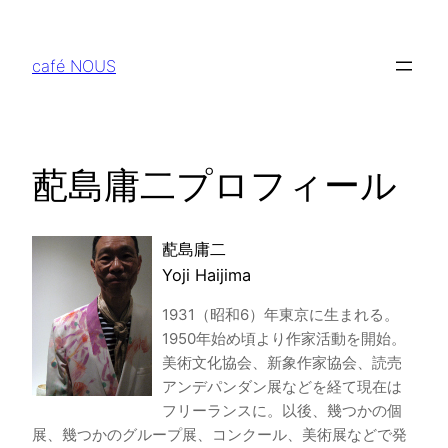
内
容
café NOUS
を
ス
キ
ッ
蓜島庸二プロフィール
プ
蓜島庸二
Yoji Haijima
1931（昭和6）年東京に生まれる。
1950年始め頃より作家活動を開始。
美術文化協会、新象作家協会、読売
アンデパンダン展などを経て現在は
フリーランスに。以後、幾つかの個
展、幾つかのグループ展、コンクール、美術展などで発