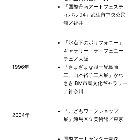
「国際丹南アートフェステ
ィバル’94」武生市中央公民
館／福井
「氷点下のポリフォニー」
ギャラリー・ラ・フェニー
チェ／大阪
1996年
「さまざまな眼ー配島庸
二、山本裕子二人展」かわ
さきIBM市民文化ギャラリー
／神奈川
「こどもワークショップ
2004年
展」練馬区立美術館／東京
国際アートセンター青森