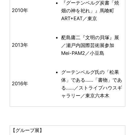
『グーテンベルグ炭書「焼
2010年
畑の神を祀れ」』馬喰町
ART+EAT／東京
蓜島庸二『文明の貝塚』展
2013年
／瀬戸内国際芸術展参加
Mei-PAM2／小豆島
グーテンベルグ氏の「松果
体」である……「書物」であ
2016年
る……／ストライプハウスギ
ャラリー／東京六本木
【グループ展】