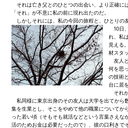
それは亡き父とのひとつの出会い、より正確には
「それ」が不意に私の前に現れ出たのだ。
しかしそれには、私の今回の旅程と、ひとりの友
10日
れ、私
見える
材スタ
友人と
何を思
の技術
台に居
それが
私同様に東京出身のその友人は大学を出てから数
集を生業とし、そこをやめて他の職業についてか
った若い頃（そもそも就活などという言葉さえな
活のためお金は必要だったので）、彼の口利きで