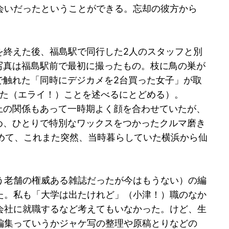
会いだったということができる。忘却の彼方から
。
を終えた後、福島駅で同行した2人のスタッフと別
写真は福島駅前で最初に撮ったもの。枝に鳥の巣が
で触れた「同時にデジカメを2台買った女子」が取
いた（エライ！）ことを述べるにとどめる）。
の関係もあって一時期よく顔を合わせていたが、
め、ひとりで特別なワックスをつかったクルマ磨き
めて、これまた突然、当時暮らしていた横浜から仙
う老舗の権威ある雑誌だったが今はもうない）の編
た。私も「大学は出たけれど」（小津！）職のなか
会社に就職するなど考えてもいなかった。けど、生
編集っていうかジャケ写の整理や原稿とりなどの