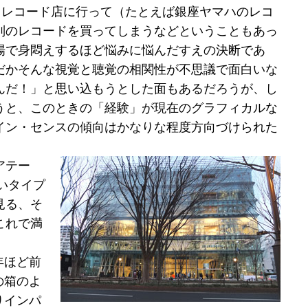
、レコード店に行って（たとえば銀座ヤマハのレコ
別のレコードを買ってしまうなどということもあっ
場で身悶えするほど悩みに悩んだすえの決断であ
だかそんな視覚と聴覚の相関性が不思議で面白いな
んだ！」と思い込もうとした面もあるだろうが、し
うと、このときの「経験」が現在のグラフィカルな
イン・センスの傾向はかなりな程度方向づけられた
アテー
いタイプ
見る、そ
これで満
年ほど前
の箱のよ
りインパ