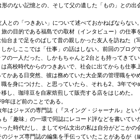
形のない記憶との、そして父の遺した「もの」との出
人との「つきあい」について述べておかねばならない
、旅の目的である福島での取材（インタビュー）の仕事
は仙台まで足をのばして昔の親しかった友人を訪ねた（
。しかしここでは「仕事」の話はしない。前回のブログ
ッフの一人だった、しかもちゃんと2台とも持ってきて
は高校時代からのつきあいで、社会に出てからも仕事上
ってかある日突然、彼は務めていた大企業の管理職をや
と職を身につけた、と思っていたら、それも2、3年でや
を移し、珈琲豆を自家焙煎して販売する店をはじめた。
9年ほど前のことである。
年はジャズの専門誌（『スイング・ジャーナル』とい
らも「趣味」の一環で同誌にレコード評などを書いてい
かった時代だし、ましてや仏文出の私は自分がどこかの
そのジャズ専門誌の編集を手伝っていたことがあるが（