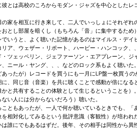
に彼とは高校のころからモダン・ジャズを中心としたレ
の家を相互に行き来して、二人でいっしょにそれぞれの
をおとし部屋を暗くし（もちろん「音」に集中するため
でいうと、よく聴いた記憶があるのはマイルス・デイ
コリア、ウェザー・リポート、ハービー・ハンコック、
ド・ツェッペリン、ジェファーソン・エアプレーン、ジ
ン、ニール・ヤング、、、などのロック系もよく聴いた
あったが）レコードを買うにも一月にLP盤一枚買うの
期に、同じ音（音楽）を共に聴くことで感動が倍になる
誰かと共有することの体験として生じるということを）
らない人には分からないだろう）聴いた。
こともあったが、一人で何か聴いているときでも、「
象を相対化してみるという批評意識（客観性）が培われ
いは誰にでもあるはずだ。後年、その相手は同性から異