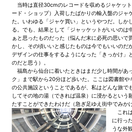
当時は直径30cmのレコードを収めるジャケッ
ード・ショップ）入荷したばかりの輸入盤のジャ
た。いわゆる「ジャケ買い」というやつだ。しか
る。でも、結果として「ジャッケットがいいのは
ぁと思ったものだった（悩んだ末に必死の思いで
かし、その頃いいと感じたものは今でもいいのだ
デザインの仕事をするようになった「きっかけ」
のだと思う）。
福島から仙台に着いたときはまだ少し時間があっ
ク」まで駅から20分ほど歩いた。ここは図書館や
の公共施設ということであるが、私はどんな旅で
してその地の湯（できれば温泉）に浸かるという
たすことができたわけだ（急ぎ足ゆえ街中でみか
これは
に行っ
うな外