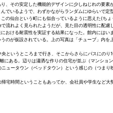
あり、その安定した機能的デザインに少しねじれの要素
こんでいるようで、わずかながらランダムにゆらいで定
、この仙台という町にも似合っているように思えた(ちょ
Tubeで流れよく見られたようだが、見た目の透明性に配
造における耐震性を実証する結果になった。館内にはいま
いうのが仮設されている。上の写真は「チューブ」内を
央というところまで行き、そこからさらにバスにのり1
距離にある。辺りは瀟洒な作りの住宅が並ぶ（マンショ
ニュータウン（ベッドタウン）という感じの（つまり映画
帰宅時間ということもあってか、会社員や学生など大