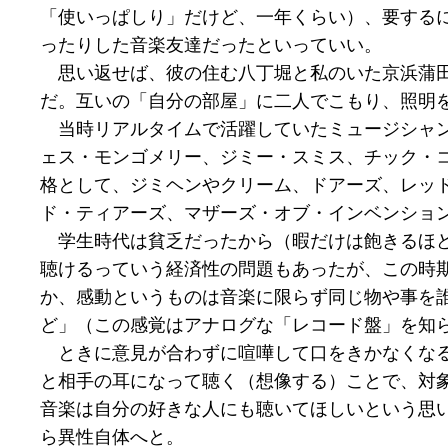
「使いっぱしり」だけど、一年くらい）、要する
ったりした音楽友達だったといっていい。
思い返せば、彼の住む八丁堀と私のいた京浜蒲田
だ。互いの「自分の部屋」に二人でこもり、照明
当時リアルタイムで活躍していたミュージシャン
ェス・モンゴメリー、ジミー・スミス、チック・
格として、ジミヘンやクリーム、ドアーズ、レッ
ド・ティアーズ、マザーズ・オブ・インベンショ
学生時代は貧乏だったから（暇だけは飽きるほど
聴けるっていう経済性の問題もあったが、この時
か、感動というものは音楽に限らず同じ物や事を
ど」（この感覚はアナログな「レコード盤」を知
ときに意見が合わずに喧嘩して口をきかなくなる
と相手の耳になって聴く（想像する）ことで、対
音楽は自分の好きな人にも聴いてほしいという思
ら異性自体へと。