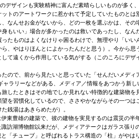
トのデザインも実験精神に富んだ素晴らしいものが多く
ケットのアートワークに惹かれて予定していたものとは
し、なんせお金がないから、どの一枚を選ぶかは、その
中身もいい」場合が多かったのは救いであったし、なん
買ったものはよくなけりゃ困るわけで、無理やり「いい
から、やはりほんとによかったんだと思う）。今から思
として遠くから作用している気がする（このころにデザ
たので、前から見たいと思っていた「せんだいメディ
ギャラリーなどがある、メディア／情報をあつかう新し
も旅したときはその地でしか見れない特徴的な建築物を
願望を習慣化しているので、ささやかながらその一つは
けた銭湯はあきらめたが）。
伊東豊雄の建築で、彼の建物を実見するのは震災の半
た諏訪湖博物館以来だが、メディアテークはガラス張り
観と「チューブ」と呼ばれるトラス構造の「柱」がやは