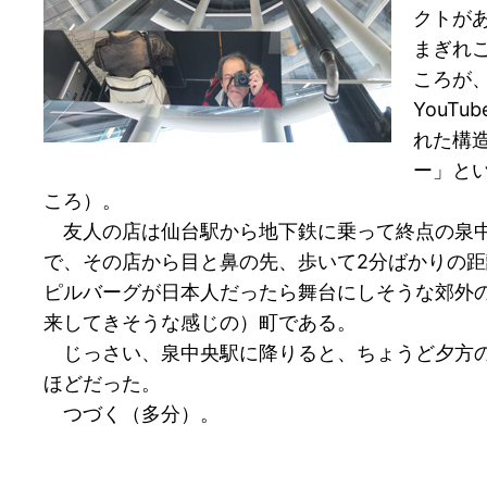
クトが
まぎれ
ころが
You
れた構
ー」と
ころ）。
友人の店は仙台駅から地下鉄に乗って終点の泉中
で、その店から目と鼻の先、歩いて2分ばかりの
ピルバーグが日本人だったら舞台にしそうな郊外の
来してきそうな感じの）町である。
じっさい、泉中央駅に降りると、ちょうど夕方の
ほどだった。
つづく（多分）。