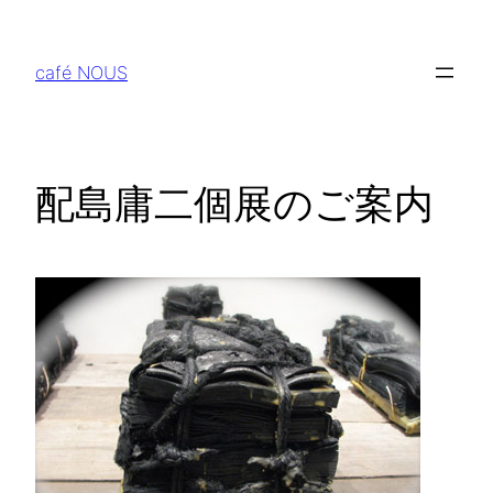
内
容
café NOUS
を
ス
キ
ッ
配島庸二個展のご案内
プ