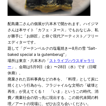
配島庸二さんの個展が六本木で開かれます。ハイジマ
さんは本サイト「カフェ・ヌース」でもおなじみ、私
が勝手に「お師匠」と仰ぐ現代アーティスト／フリー
エディターです。
題して「グーテンベルクの塩竈焼きー8月の雪 “Salt-
baked special a la gutemberug”」
場所は東京・六本木の「
ストライプハウスギャラリ
ー
」、会期は5月9日（金）〜28日（水）です（日曜
休廊）。
廃棄された百科事典などの本を、「料理」として炭に
焼くという行為から、フラジャイルな文明の「破壊と
再生」が見えてくる！ 「いま」というこの時代、消
費／廃棄社会の切っ先に現出する、この前代未聞の料
理／アートの現場に、ぜひお立ち会いください。