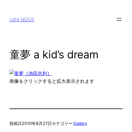
内
容
café NOUS
を
ス
キ
ッ
童夢 a kid’s dream
プ
画像をクリックすると拡大表示されます
投稿日
2010年8月27日
カテゴリー:
Gallery